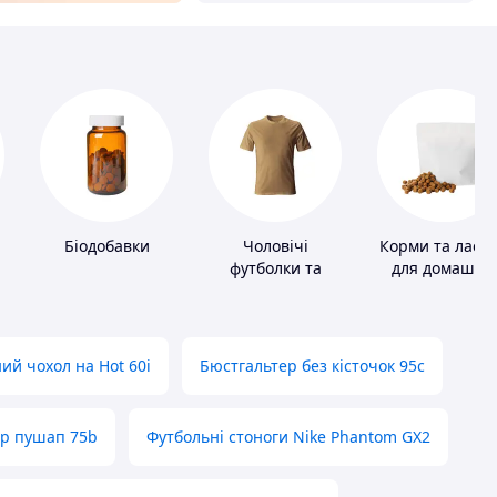
Біодобавки
Чоловічі
Корми та ласо
футболки та
для домашніх
майки
тварин і птахі
ий чохол на Hot 60i
Бюстгальтер без кісточок 95с
ер пушап 75b
Футбольні стоноги Nike Phantom GX2