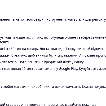
ання та напої, зоотовари, інструменти, матеріали для ремонту,
є кошти лише після того, як покупець огляне і забере замовл
пошті.
ні за 50 грн на місяць. Достатньо однієї покупки, щоб підписка
нижки.
Стежимо, щоб знижки були справжніми. Актуальні пропози
24 платежів. Потрібен лише кредитний ліміт у банку.
e і має понад 10 млн завантажень у Google Play. Купуйте зі смар
 сімейні магазини, виробники та великі компанії. Кожна покупка
ий старт, зручне керування, доступ до мільйонів покупців.