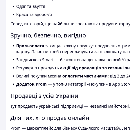
Одяг та взуття
Краса та здоров'я
Серед категорій, що найбільше зростають: продукти харчув
Зручно, безпечно, вигідно
Пром-оплата
захищає кожну покупку: продавець отриму
картку. Плюс не треба переплачувати за післяплату на 
З підпискою Smart — безкоштовна доставка по всій Украї
Регулярно проходять
акції від продавців та сезонні з
Великі покупки можна
оплатити частинами
: від 2 до 
Додаток Prom
— у топ-3 категорії «Покупки» в App Stor
Продавці з усієї України
Тут продають українські підприємці — невеликі майстерні,
Для тих, хто продає онлайн
Prom — маркетплейс для бізнесу будь-якого масштабу. Легк