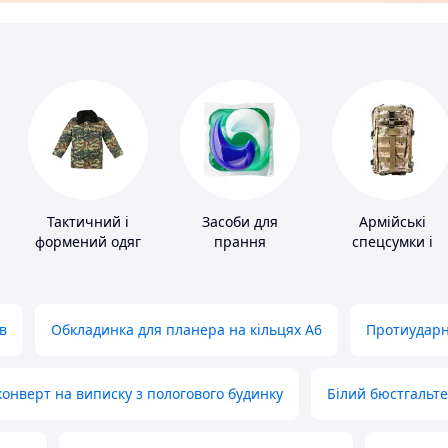
Тактичний і
Засоби для
Армійські
формений одяг
прання
спецсумки і
рюкзаки
в
Обкладинка для планера на кільцях А6
Протиударн
нверт на виписку з пологового будинку
Білий бюстгальт