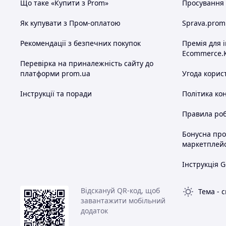
Що таке «Купити з Prom»
Просування в
Як купувати з Пром-оплатою
Sprava.prom
Рекомендації з безпечних покупок
Премія для 
Ecommerce.
Перевірка на приналежність сайту до
платформи prom.ua
Угода корис
Інструкції та поради
Політика ко
Правила роб
Бонусна пр
маркетплей
Інструкція G
Відскануй QR-код, щоб
Тема
-
с
завантажити мобільний
додаток