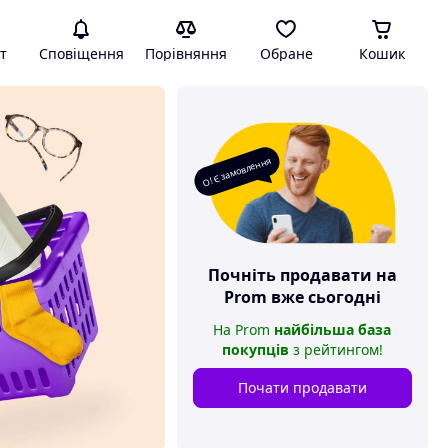
т
Сповіщення
Порівняння
Обране
Кошик
О! Є замовлення
Почніть продавати на
Prom
вже сьогодні
На
Prom
найбільша база
покупців
з рейтингом
!
Почати продавати