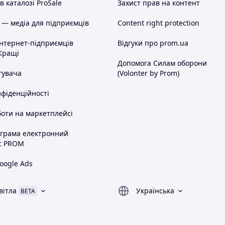
 каталозі ProSale
Захист прав на контент
 — медіа для підприємців
Content right protection
інтернет-підприємців
Відгуки про prom.ua
Кращі
Допомога Силам оборони
тувача
(Volonter by Prom)
нфіденційності
оти на маркетплейсі
ограма електронний
с PROM
oogle Ads
вітла
Українська
BETA