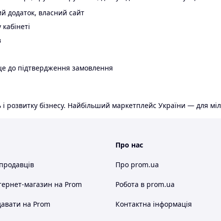
й додаток, власний сайт
 кабінеті
в
ще до підтвердження замовлення
 і розвитку бізнесу. Найбільший маркетплейс України — для міл
Про нас
 продавців
Про prom.ua
тернет-магазин
на Prom
Робота в prom.ua
авати на Prom
Контактна інформація