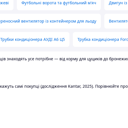
ожеві
Футбольні ворота та футбольний м'яч
Двигун із
реносний вентилятор із контейнером для льоду
Вентилят
Трубки кондиціонера АУДІ А6 Ц5
Трубка кондиціонера Ford
в знаходять усе потрібне — від корму для цуциків до бронежилет
ажуть самі покупці (дослідження Kantar, 2025). Порівнюйте пропо