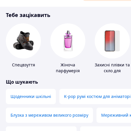
Матеріали для ремонту
Тебе зацікавить
Спорт і відпочинок
Спецвзуття
Жіноча
Захисні плівки та
парфумерія
скло для
портативних
Що шукають
пристроїв
Щоденники шкільні
K-pop румі костюм для аніматорі
Блузка з мереживом великого розміру
Мереживний ко