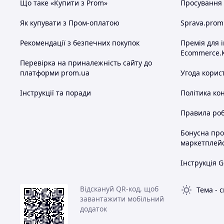
Що таке «Купити з Prom»
Просування в
Як купувати з Пром-оплатою
Sprava.prom
Рекомендації з безпечних покупок
Премія для 
Ecommerce.
Перевірка на приналежність сайту до
платформи prom.ua
Угода корис
Інструкції та поради
Політика ко
Правила роб
Бонусна пр
маркетплей
Інструкція G
Відскануй QR-код, щоб
Тема
-
с
завантажити мобільний
додаток