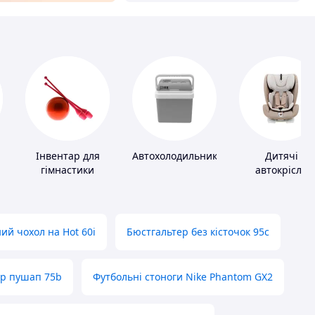
Інвентар для
Автохолодильники
Дитячі
гімнастики
автокрісла
ий чохол на Hot 60i
Бюстгальтер без кісточок 95с
ер пушап 75b
Футбольні стоноги Nike Phantom GX2