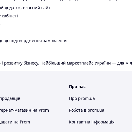
й додаток, власний сайт
 кабінеті
в
ще до підтвердження замовлення
 і розвитку бізнесу. Найбільший маркетплейс України — для міл
Про нас
 продавців
Про prom.ua
тернет-магазин
на Prom
Робота в prom.ua
авати на Prom
Контактна інформація