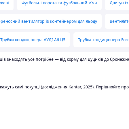
ожеві
Футбольні ворота та футбольний м'яч
Двигун із
реносний вентилятор із контейнером для льоду
Вентилят
Трубки кондиціонера АУДІ А6 Ц5
Трубка кондиціонера Ford
в знаходять усе потрібне — від корму для цуциків до бронежилет
ажуть самі покупці (дослідження Kantar, 2025). Порівнюйте пропо