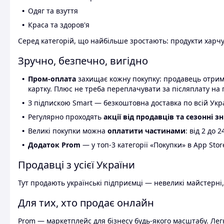
Одяг та взуття
Краса та здоров'я
Серед категорій, що найбільше зростають: продукти харчув
Зручно, безпечно, вигідно
Пром-оплата
захищає кожну покупку: продавець отриму
картку. Плюс не треба переплачувати за післяплату на 
З підпискою Smart — безкоштовна доставка по всій Украї
Регулярно проходять
акції від продавців та сезонні з
Великі покупки можна
оплатити частинами
: від 2 до 
Додаток Prom
— у топ-3 категорії «Покупки» в App Stor
Продавці з усієї України
Тут продають українські підприємці — невеликі майстерні,
Для тих, хто продає онлайн
Prom — маркетплейс для бізнесу будь-якого масштабу. Легк