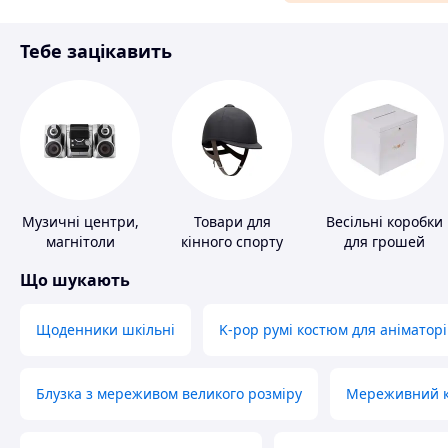
Матеріали для ремонту
Тебе зацікавить
Спорт і відпочинок
Музичні центри,
Товари для
Весільні коробки
магнітоли
кінного спорту
для грошей
Що шукають
Щоденники шкільні
K-pop румі костюм для аніматорі
Блузка з мереживом великого розміру
Мереживний ко