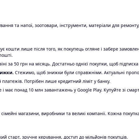
ання та напої, зоотовари, інструменти, матеріали для ремонту,
є кошти лише після того, як покупець огляне і забере замовл
пошті.
ні за 50 грн на місяць. Достатньо однієї покупки, щоб підписка
нижки.
Стежимо, щоб знижки були справжніми. Актуальні пропози
24 платежів. Потрібен лише кредитний ліміт у банку.
e і має понад 10 млн завантажень у Google Play. Купуйте зі смар
 сімейні магазини, виробники та великі компанії. Кожна покупка
ий старт, зручне керування, доступ до мільйонів покупців.