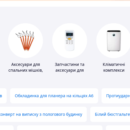
Аксесуари для
Запчастини та
Кліматичні
спальних мішків,
аксесуари для
комплекси
карематів та
побутових
наметів
кондиціонерів
в
Обкладинка для планера на кільцях А6
Протиударн
нверт на виписку з пологового будинку
Білий бюстгальт