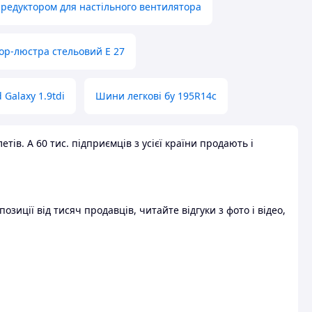
 редуктором для настільного вентилятора
ор-люстра стельовий E 27
 Galaxy 1.9tdi
Шини легкові бу 195R14c
ів. А 60 тис. підприємців з усієї країни продають і
зиції від тисяч продавців, читайте відгуки з фото і відео,