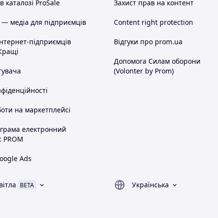
 каталозі ProSale
Захист прав на контент
 — медіа для підприємців
Content right protection
інтернет-підприємців
Відгуки про prom.ua
Кращі
Допомога Силам оборони
тувача
(Volonter by Prom)
нфіденційності
оти на маркетплейсі
ограма електронний
с PROM
oogle Ads
вітла
Українська
BETA