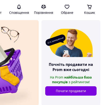
т
Сповіщення
Порівняння
Обране
Кошик
О! Є замовлення
Почніть продавати на
Prom
вже сьогодні
На
Prom
найбільша база
покупців
з рейтингом
!
Почати продавати