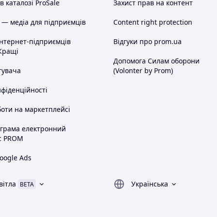
 каталозі ProSale
Захист прав на контент
 — медіа для підприємців
Content right protection
інтернет-підприємців
Відгуки про prom.ua
Кращі
Допомога Силам оборони
тувача
(Volonter by Prom)
нфіденційності
оти на маркетплейсі
ограма електронний
с PROM
oogle Ads
вітла
Українська
BETA