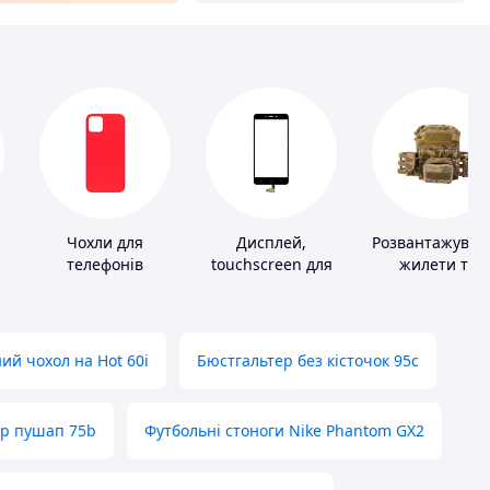
Чохли для
Дисплей,
Розвантажувал
телефонів
touchscreen для
жилети та
телефонів
плитоноски бе
плит
ий чохол на Hot 60i
Бюстгальтер без кісточок 95с
ер пушап 75b
Футбольні стоноги Nike Phantom GX2