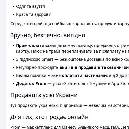
Одяг та взуття
Краса та здоров'я
Серед категорій, що найбільше зростають: продукти харчув
Зручно, безпечно, вигідно
Пром-оплата
захищає кожну покупку: продавець отриму
картку. Плюс не треба переплачувати за післяплату на 
З підпискою Smart — безкоштовна доставка по всій Украї
Регулярно проходять
акції від продавців та сезонні з
Великі покупки можна
оплатити частинами
: від 2 до 
Додаток Prom
— у топ-3 категорії «Покупки» в App Stor
Продавці з усієї України
Тут продають українські підприємці — невеликі майстерні,
Для тих, хто продає онлайн
Prom — маркетплейс для бізнесу будь-якого масштабу. Легк