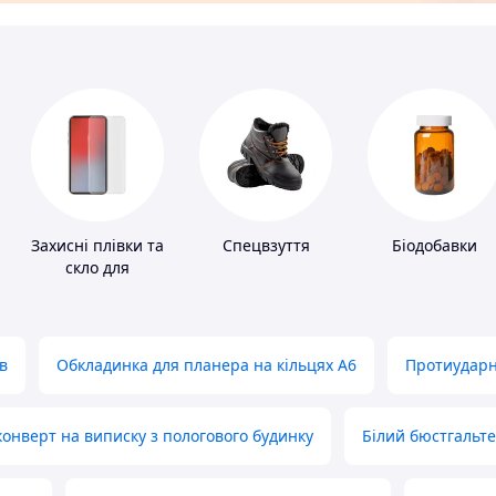
Захисні плівки та
Спецвзуття
Біодобавки
скло для
портативних
пристроїв
в
Обкладинка для планера на кільцях А6
Протиударн
нверт на виписку з пологового будинку
Білий бюстгальт