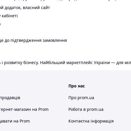
й додаток, власний сайт
 кабінеті
в
ще до підтвердження замовлення
 і розвитку бізнесу. Найбільший маркетплейс України — для міл
Про нас
 продавців
Про prom.ua
тернет-магазин
на Prom
Робота в prom.ua
авати на Prom
Контактна інформація