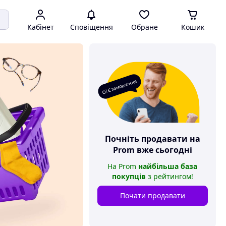
Кабінет
Сповіщення
Обране
Кошик
О! Є замовлення
Почніть продавати на
Prom
вже сьогодні
На
Prom
найбільша база
покупців
з рейтингом
!
Почати продавати