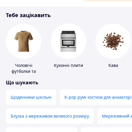
Матеріали для ремонту
Тебе зацікавить
Спорт і відпочинок
Чоловічі
Кухонні плити
Кава
футболки та
майки
Що шукають
Щоденники шкільні
K-pop румі костюм для аніматорі
Блузка з мереживом великого розміру
Мереживний ко