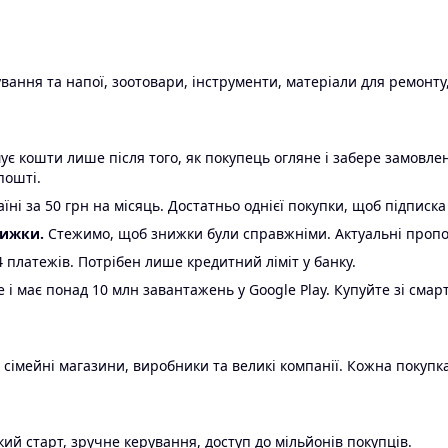
ання та напої, зоотовари, інструменти, матеріали для ремонту,
є кошти лише після того, як покупець огляне і забере замовл
пошті.
ні за 50 грн на місяць. Достатньо однієї покупки, щоб підписка
нижки.
Стежимо, щоб знижки були справжніми. Актуальні пропози
24 платежів. Потрібен лише кредитний ліміт у банку.
e і має понад 10 млн завантажень у Google Play. Купуйте зі смар
 сімейні магазини, виробники та великі компанії. Кожна покупка
ий старт, зручне керування, доступ до мільйонів покупців.