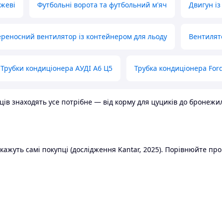
ожеві
Футбольні ворота та футбольний м'яч
Двигун із
реносний вентилятор із контейнером для льоду
Вентилят
Трубки кондиціонера АУДІ А6 Ц5
Трубка кондиціонера Ford
в знаходять усе потрібне — від корму для цуциків до бронежилет
ажуть самі покупці (дослідження Kantar, 2025). Порівнюйте пропо