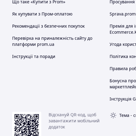
Що таке «Купити з Prom»
Просування в
Як купувати з Пром-оплатою
Sprava.prom
Рекомендації з безпечних покупок
Премія для 
Ecommerce.
Перевірка на приналежність сайту до
платформи prom.ua
Угода корис
Інструкції та поради
Політика ко
Правила роб
Бонусна пр
маркетплей
Інструкція G
Відскануй QR-код, щоб
Тема
-
с
завантажити мобільний
додаток