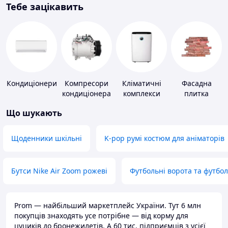
Тебе зацікавить
Кондиціонери
Компресори
Кліматичні
Фасадна
кондиціонера
комплекси
плитка
Що шукають
Щоденники шкільні
K-pop румі костюм для аніматорів
Бутси Nike Air Zoom рожеві
Футбольні ворота та футбо
Prom — найбільший маркетплейс України. Тут 6 млн
покупців знаходять усе потрібне — від корму для
цуциків до бронежилетів. А 60 тис. підприємців з усієї