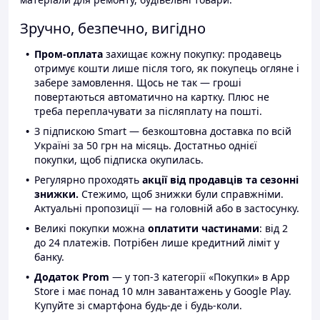
Зручно, безпечно, вигідно
Пром-оплата
захищає кожну покупку: продавець
отримує кошти лише після того, як покупець огляне і
забере замовлення. Щось не так — гроші
повертаються автоматично на картку. Плюс не
треба переплачувати за післяплату на пошті.
З підпискою Smart — безкоштовна доставка по всій
Україні за 50 грн на місяць. Достатньо однієї
покупки, щоб підписка окупилась.
Регулярно проходять
акції від продавців та сезонні
знижки.
Стежимо, щоб знижки були справжніми.
Актуальні пропозиції — на головній або в застосунку.
Великі покупки можна
оплатити частинами
: від 2
до 24 платежів. Потрібен лише кредитний ліміт у
банку.
Додаток Prom
— у топ-3 категорії «Покупки» в App
Store і має понад 10 млн завантажень у Google Play.
Купуйте зі смартфона будь-де і будь-коли.