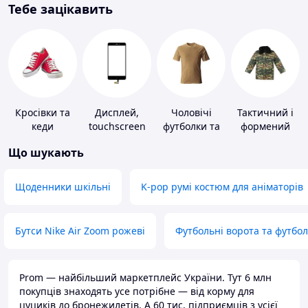
Тебе зацікавить
Кросівки та
Дисплей,
Чоловічі
Тактичний і
кеди
touchscreen
футболки та
формений
для телефонів
майки
одяг
Що шукають
Щоденники шкільні
K-pop румі костюм для аніматорів
Бутси Nike Air Zoom рожеві
Футбольні ворота та футбо
Prom — найбільший маркетплейс України. Тут 6 млн
покупців знаходять усе потрібне — від корму для
цуциків до бронежилетів. А 60 тис. підприємців з усієї