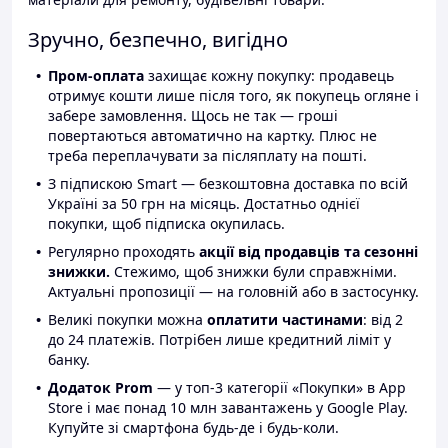
Зручно, безпечно, вигідно
Пром-оплата
захищає кожну покупку: продавець
отримує кошти лише після того, як покупець огляне і
забере замовлення. Щось не так — гроші
повертаються автоматично на картку. Плюс не
треба переплачувати за післяплату на пошті.
З підпискою Smart — безкоштовна доставка по всій
Україні за 50 грн на місяць. Достатньо однієї
покупки, щоб підписка окупилась.
Регулярно проходять
акції від продавців та сезонні
знижки.
Стежимо, щоб знижки були справжніми.
Актуальні пропозиції — на головній або в застосунку.
Великі покупки можна
оплатити частинами
: від 2
до 24 платежів. Потрібен лише кредитний ліміт у
банку.
Додаток Prom
— у топ-3 категорії «Покупки» в App
Store і має понад 10 млн завантажень у Google Play.
Купуйте зі смартфона будь-де і будь-коли.