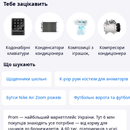
Тебе зацікавить
Кодонабірні
Конденсатори
Композиції з
Компресори
клавіатури
кондиціонера
іграшок,
кондиціонера
одягу,
Що шукають
підгузків
Щоденники шкільні
K-pop румі костюм для аніматорів
Бутси Nike Air Zoom рожеві
Футбольні ворота та футбо
Prom — найбільший маркетплейс України. Тут 6 млн
покупців знаходять усе потрібне — від корму для
цуциків до бронежилетів. А 60 тис. підприємців з усієї