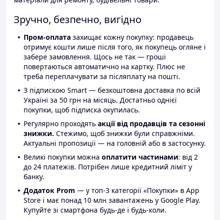
Зручно, безпечно, вигідно
Пром-оплата
захищає кожну покупку: продавець
отримує кошти лише після того, як покупець огляне і
забере замовлення. Щось не так — гроші
повертаються автоматично на картку. Плюс не
треба переплачувати за післяплату на пошті.
З підпискою Smart — безкоштовна доставка по всій
Україні за 50 грн на місяць. Достатньо однієї
покупки, щоб підписка окупилась.
Регулярно проходять
акції від продавців та сезонні
знижки.
Стежимо, щоб знижки були справжніми.
Актуальні пропозиції — на головній або в застосунку.
Великі покупки можна
оплатити частинами
: від 2
до 24 платежів. Потрібен лише кредитний ліміт у
банку.
Додаток Prom
— у топ-3 категорії «Покупки» в App
Store і має понад 10 млн завантажень у Google Play.
Купуйте зі смартфона будь-де і будь-коли.