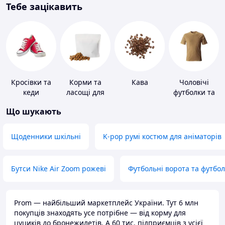
Тебе зацікавить
Кросівки та
Корми та
Кава
Чоловічі
кеди
ласощі для
футболки та
домашніх
майки
Що шукають
тварин і
птахів
Щоденники шкільні
K-pop румі костюм для аніматорів
Бутси Nike Air Zoom рожеві
Футбольні ворота та футбо
Prom — найбільший маркетплейс України. Тут 6 млн
покупців знаходять усе потрібне — від корму для
цуциків до бронежилетів. А 60 тис. підприємців з усієї