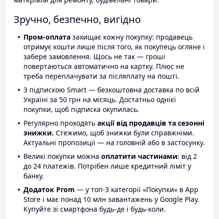
Зручно, безпечно, вигідно
Пром-оплата
захищає кожну покупку: продавець
отримує кошти лише після того, як покупець огляне і
забере замовлення. Щось не так — гроші
повертаються автоматично на картку. Плюс не
треба переплачувати за післяплату на пошті.
З підпискою Smart — безкоштовна доставка по всій
Україні за 50 грн на місяць. Достатньо однієї
покупки, щоб підписка окупилась.
Регулярно проходять
акції від продавців та сезонні
знижки.
Стежимо, щоб знижки були справжніми.
Актуальні пропозиції — на головній або в застосунку.
Великі покупки можна
оплатити частинами
: від 2
до 24 платежів. Потрібен лише кредитний ліміт у
банку.
Додаток Prom
— у топ-3 категорії «Покупки» в App
Store і має понад 10 млн завантажень у Google Play.
Купуйте зі смартфона будь-де і будь-коли.