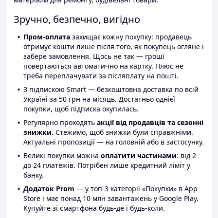
Зручно, безпечно, вигідно
Пром-оплата
захищає кожну покупку: продавець
отримує кошти лише після того, як покупець огляне і
забере замовлення. Щось не так — гроші
повертаються автоматично на картку. Плюс не
треба переплачувати за післяплату на пошті.
З підпискою Smart — безкоштовна доставка по всій
Україні за 50 грн на місяць. Достатньо однієї
покупки, щоб підписка окупилась.
Регулярно проходять
акції від продавців та сезонні
знижки.
Стежимо, щоб знижки були справжніми.
Актуальні пропозиції — на головній або в застосунку.
Великі покупки можна
оплатити частинами
: від 2
до 24 платежів. Потрібен лише кредитний ліміт у
банку.
Додаток Prom
— у топ-3 категорії «Покупки» в App
Store і має понад 10 млн завантажень у Google Play.
Купуйте зі смартфона будь-де і будь-коли.