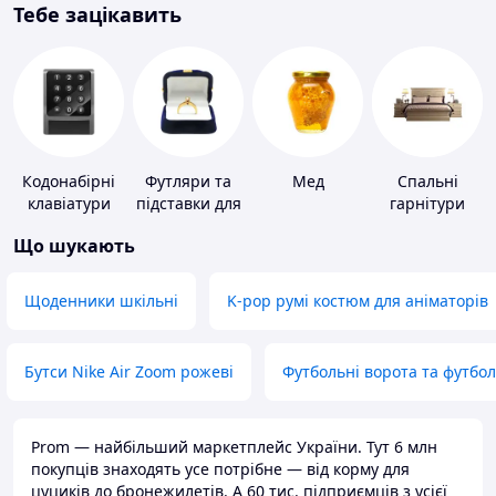
Тебе зацікавить
Кодонабірні
Футляри та
Мед
Спальні
клавіатури
підставки для
гарнітури
коштовностей
Що шукають
Щоденники шкільні
K-pop румі костюм для аніматорів
Бутси Nike Air Zoom рожеві
Футбольні ворота та футбо
Prom — найбільший маркетплейс України. Тут 6 млн
покупців знаходять усе потрібне — від корму для
цуциків до бронежилетів. А 60 тис. підприємців з усієї