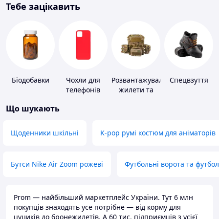
Тебе зацікавить
Біодобавки
Чохли для
Розвантажувальні
Спецвзуття
телефонів
жилети та
плитоноски
Що шукають
без плит
Щоденники шкільні
K-pop румі костюм для аніматорів
Бутси Nike Air Zoom рожеві
Футбольні ворота та футбо
Prom — найбільший маркетплейс України. Тут 6 млн
покупців знаходять усе потрібне — від корму для
цуциків до бронежилетів. А 60 тис. підприємців з усієї