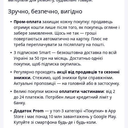
Зручно, безпечно, вигідно
Пром-оплата
захищає кожну покупку: продавець
отримує кошти лише після того, як покупець огляне і
забере замовлення. Щось не так — гроші
повертаються автоматично на картку. Плюс не
треба переплачувати за післяплату на пошті.
З підпискою Smart — безкоштовна доставка по всій
Україні за 50 грн на місяць. Достатньо однієї
покупки, щоб підписка окупилась.
Регулярно проходять
акції від продавців та сезонні
знижки.
Стежимо, щоб знижки були справжніми.
Актуальні пропозиції — на головній або в застосунку.
Великі покупки можна
оплатити частинами
: від 2
до 24 платежів. Потрібен лише кредитний ліміт у
банку.
Додаток Prom
— у топ-3 категорії «Покупки» в App
Store і має понад 10 млн завантажень у Google Play.
Купуйте зі смартфона будь-де і будь-коли.