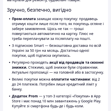
Зручно, безпечно, вигідно
Пром-оплата
захищає кожну покупку: продавець
отримує кошти лише після того, як покупець огляне і
забере замовлення. Щось не так — гроші
повертаються автоматично на картку. Плюс не
треба переплачувати за післяплату на пошті.
З підпискою Smart — безкоштовна доставка по всій
Україні за 50 грн на місяць. Достатньо однієї
покупки, щоб підписка окупилась.
Регулярно проходять
акції від продавців та сезонні
знижки.
Стежимо, щоб знижки були справжніми.
Актуальні пропозиції — на головній або в застосунку.
Великі покупки можна
оплатити частинами
: від 2
до 24 платежів. Потрібен лише кредитний ліміт у
банку.
Додаток Prom
— у топ-3 категорії «Покупки» в App
Store і має понад 10 млн завантажень у Google Play.
Купуйте зі смартфона будь-де і будь-коли.