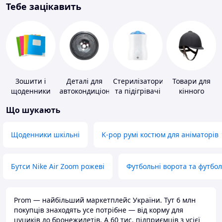
Тебе зацікавить
Зошити і
Деталі для
Стерилізатори
Товари для
щоденники
автокондиціонерів
та підігрівачі
кінного
для дитячого
спорту
Що шукають
харчування
Щоденники шкільні
K-pop румі костюм для аніматорів
Бутси Nike Air Zoom рожеві
Футбольні ворота та футбо
Prom — найбільший маркетплейс України. Тут 6 млн
покупців знаходять усе потрібне — від корму для
цуциків до бронежилетів. А 60 тис. підприємців з усієї