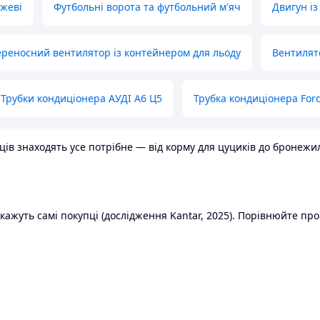
ожеві
Футбольні ворота та футбольний м'яч
Двигун із
реносний вентилятор із контейнером для льоду
Вентилят
Трубки кондиціонера АУДІ А6 Ц5
Трубка кондиціонера Ford
в знаходять усе потрібне — від корму для цуциків до бронежилет
ажуть самі покупці (дослідження Kantar, 2025). Порівнюйте пропо