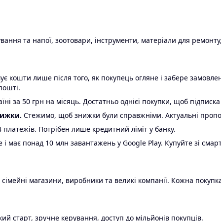
ання та напої, зоотовари, інструменти, матеріали для ремонту,
є кошти лише після того, як покупець огляне і забере замовл
пошті.
ні за 50 грн на місяць. Достатньо однієї покупки, щоб підписка
нижки.
Стежимо, щоб знижки були справжніми. Актуальні пропози
24 платежів. Потрібен лише кредитний ліміт у банку.
e і має понад 10 млн завантажень у Google Play. Купуйте зі смар
 сімейні магазини, виробники та великі компанії. Кожна покупка
ий старт, зручне керування, доступ до мільйонів покупців.