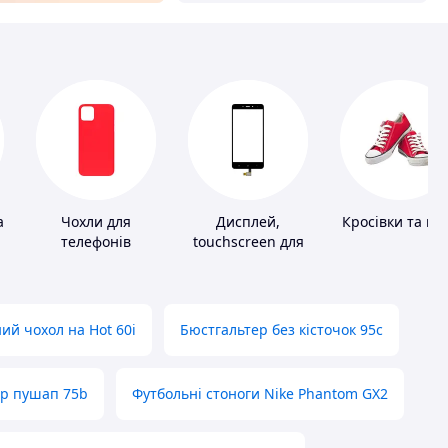
а
Чохли для
Дисплей,
Кросівки та ке
телефонів
touchscreen для
телефонів
ий чохол на Hot 60i
Бюстгальтер без кісточок 95с
ер пушап 75b
Футбольні стоноги Nike Phantom GX2