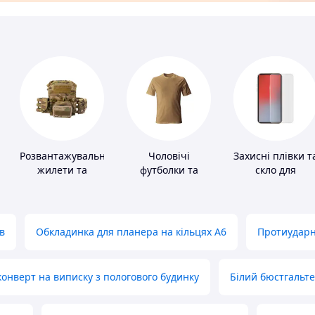
Розвантажувальні
Чоловічі
Захисні плівки т
жилети та
футболки та
скло для
плитоноски без
майки
портативних
плит
пристроїв
в
Обкладинка для планера на кільцях А6
Протиударн
нверт на виписку з пологового будинку
Білий бюстгальт