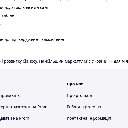
й додаток, власний сайт
 кабінеті
в
ще до підтвердження замовлення
 і розвитку бізнесу. Найбільший маркетплейс України — для міл
Про нас
 продавців
Про prom.ua
тернет-магазин
на Prom
Робота в prom.ua
авати на Prom
Контактна інформація