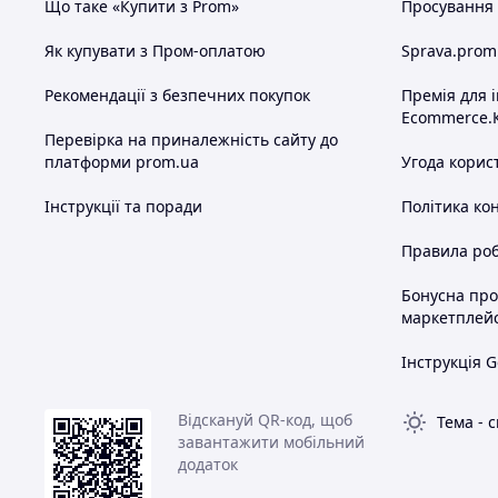
Що таке «Купити з Prom»
Просування в
Як купувати з Пром-оплатою
Sprava.prom
Рекомендації з безпечних покупок
Премія для 
Ecommerce.
Перевірка на приналежність сайту до
платформи prom.ua
Угода корис
Інструкції та поради
Політика ко
Правила роб
Бонусна пр
маркетплей
Інструкція G
Відскануй QR-код, щоб
Тема
-
с
завантажити мобільний
додаток