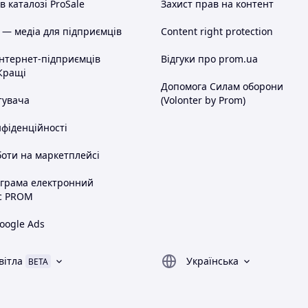
 каталозі ProSale
Захист прав на контент
 — медіа для підприємців
Content right protection
інтернет-підприємців
Відгуки про prom.ua
Кращі
Допомога Силам оборони
тувача
(Volonter by Prom)
нфіденційності
оти на маркетплейсі
ограма електронний
с PROM
oogle Ads
вітла
Українська
BETA