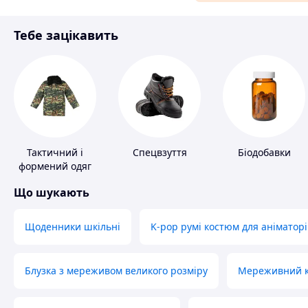
Матеріали для ремонту
Тебе зацікавить
Спорт і відпочинок
Тактичний і
Спецвзуття
Біодобавки
формений одяг
Що шукають
Щоденники шкільні
K-pop румі костюм для аніматорі
Блузка з мереживом великого розміру
Мереживний ко