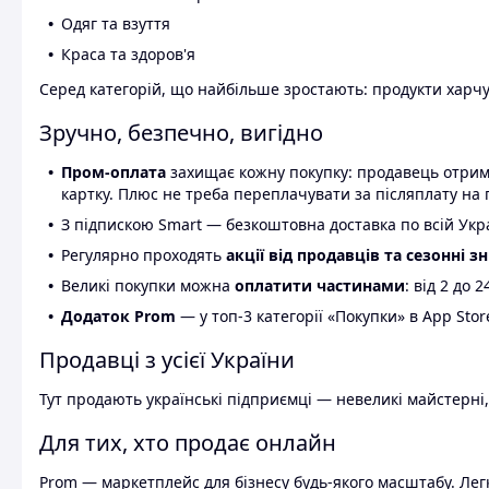
Одяг та взуття
Краса та здоров'я
Серед категорій, що найбільше зростають: продукти харчув
Зручно, безпечно, вигідно
Пром-оплата
захищає кожну покупку: продавець отриму
картку. Плюс не треба переплачувати за післяплату на 
З підпискою Smart — безкоштовна доставка по всій Украї
Регулярно проходять
акції від продавців та сезонні з
Великі покупки можна
оплатити частинами
: від 2 до 
Додаток Prom
— у топ-3 категорії «Покупки» в App Stor
Продавці з усієї України
Тут продають українські підприємці — невеликі майстерні,
Для тих, хто продає онлайн
Prom — маркетплейс для бізнесу будь-якого масштабу. Легк