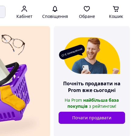
Кабінет
Сповіщення
Обране
Кошик
О! Є замовлення
Почніть продавати на
Prom
вже сьогодні
На
Prom
найбільша база
покупців
з рейтингом
!
Почати продавати