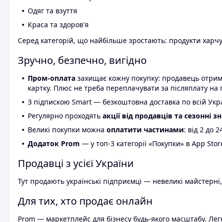
Одяг та взуття
Краса та здоров'я
Серед категорій, що найбільше зростають: продукти харчув
Зручно, безпечно, вигідно
Пром-оплата
захищає кожну покупку: продавець отриму
картку. Плюс не треба переплачувати за післяплату на 
З підпискою Smart — безкоштовна доставка по всій Украї
Регулярно проходять
акції від продавців та сезонні з
Великі покупки можна
оплатити частинами
: від 2 до 
Додаток Prom
— у топ-3 категорії «Покупки» в App Stor
Продавці з усієї України
Тут продають українські підприємці — невеликі майстерні,
Для тих, хто продає онлайн
Prom — маркетплейс для бізнесу будь-якого масштабу. Легк