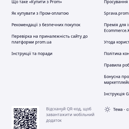
Що таке «Купити з Prom»
Просування в
Як купувати з Пром-оплатою
Sprava.prom
Рекомендації з безпечних покупок
Премія для 
Ecommerce.
Перевірка на приналежність сайту до
платформи prom.ua
Угода корис
Інструкції та поради
Політика ко
Правила роб
Бонусна пр
маркетплей
Інструкція G
Відскануй QR-код, щоб
Тема
-
с
завантажити мобільний
додаток