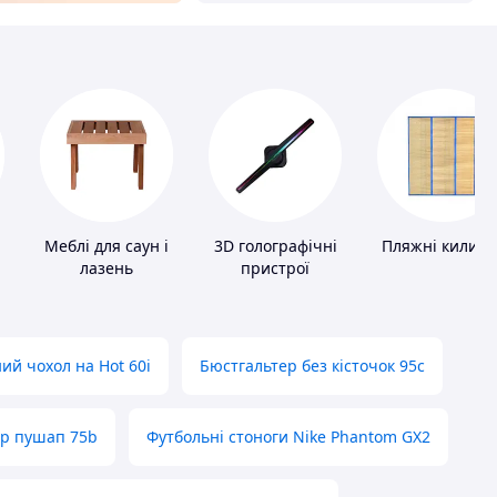
Меблі для саун і
3D голографічні
Пляжні килим
лазень
пристрої
ий чохол на Hot 60i
Бюстгальтер без кісточок 95с
ер пушап 75b
Футбольні стоноги Nike Phantom GX2