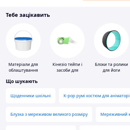
Матеріали для ремонту
Тебе зацікавить
Спорт і відпочинок
Матеріали для
Кінезіо тейпи і
Блоки та ролики
облаштування
засоби для
для йоги
промислових
тейпування
Що шукають
підлог
Щоденники шкільні
K-pop румі костюм для аніматорі
Блузка з мереживом великого розміру
Мереживний ко