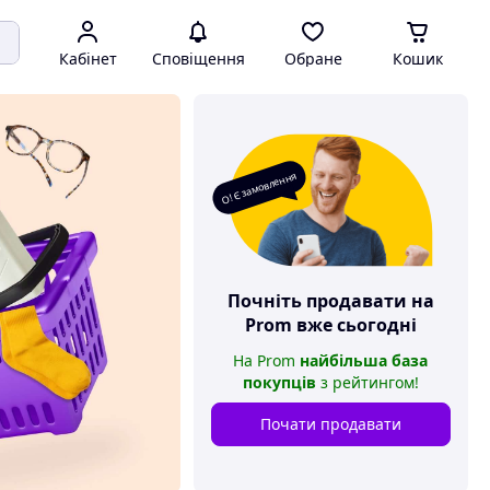
Кабінет
Сповіщення
Обране
Кошик
О! Є замовлення
Почніть продавати на
Prom
вже сьогодні
На
Prom
найбільша база
покупців
з рейтингом
!
Почати продавати