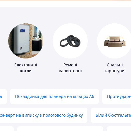
Електричні
Ремені
Спальні
котли
вариаторні
гарнітури
в
Обкладинка для планера на кільцях А6
Протиударн
нверт на виписку з пологового будинку
Білий бюстгальт