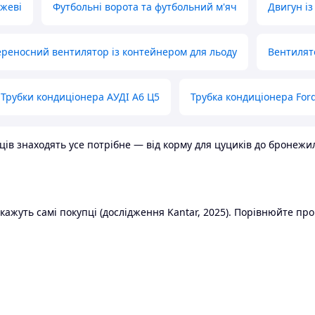
ожеві
Футбольні ворота та футбольний м'яч
Двигун із
реносний вентилятор із контейнером для льоду
Вентилят
Трубки кондиціонера АУДІ А6 Ц5
Трубка кондиціонера Ford
в знаходять усе потрібне — від корму для цуциків до бронежилет
ажуть самі покупці (дослідження Kantar, 2025). Порівнюйте пропо