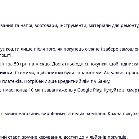
ання та напої, зоотовари, інструменти, матеріали для ремонту,
є кошти лише після того, як покупець огляне і забере замовл
пошті.
ні за 50 грн на місяць. Достатньо однієї покупки, щоб підписка
нижки.
Стежимо, щоб знижки були справжніми. Актуальні пропози
24 платежів. Потрібен лише кредитний ліміт у банку.
e і має понад 10 млн завантажень у Google Play. Купуйте зі смар
 сімейні магазини, виробники та великі компанії. Кожна покупка
ий старт, зручне керування, доступ до мільйонів покупців.