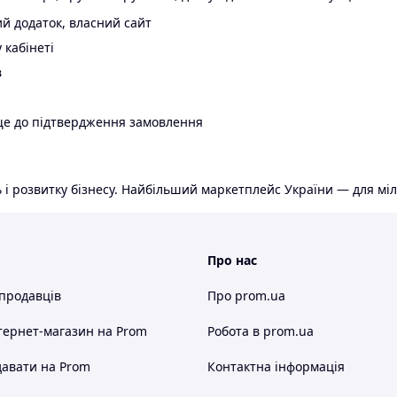
й додаток, власний сайт
 кабінеті
в
ще до підтвердження замовлення
 і розвитку бізнесу. Найбільший маркетплейс України — для міл
Про нас
 продавців
Про prom.ua
тернет-магазин
на Prom
Робота в prom.ua
авати на Prom
Контактна інформація