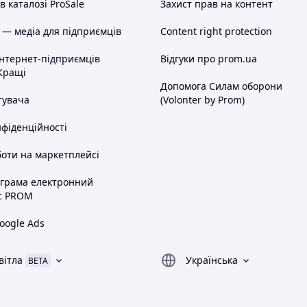
 каталозі ProSale
Захист прав на контент
 — медіа для підприємців
Content right protection
інтернет-підприємців
Відгуки про prom.ua
Кращі
Допомога Силам оборони
тувача
(Volonter by Prom)
нфіденційності
оти на маркетплейсі
ограма електронний
с PROM
oogle Ads
вітла
Українська
BETA