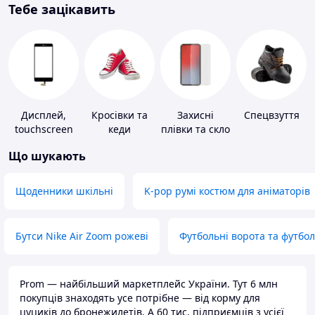
Тебе зацікавить
Дисплей,
Кросівки та
Захисні
Спецвзуття
touchscreen
кеди
плівки та скло
для телефонів
для
Що шукають
портативних
пристроїв
Щоденники шкільні
K-pop румі костюм для аніматорів
Бутси Nike Air Zoom рожеві
Футбольні ворота та футбо
Prom — найбільший маркетплейс України. Тут 6 млн
покупців знаходять усе потрібне — від корму для
цуциків до бронежилетів. А 60 тис. підприємців з усієї