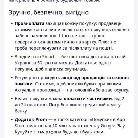
Зручно, безпечно, вигідно
Пром-оплата
захищає кожну покупку: продавець
отримує кошти лише після того, як покупець огляне і
забере замовлення. Щось не так — гроші
повертаються автоматично на картку. Плюс не
треба переплачувати за післяплату на пошті.
З підпискою Smart — безкоштовна доставка по всій
Україні за 50 грн на місяць. Достатньо однієї
покупки, щоб підписка окупилась.
Регулярно проходять
акції від продавців та сезонні
знижки.
Стежимо, щоб знижки були справжніми.
Актуальні пропозиції — на головній або в застосунку.
Великі покупки можна
оплатити частинами
: від 2
до 24 платежів. Потрібен лише кредитний ліміт у
банку.
Додаток Prom
— у топ-3 категорії «Покупки» в App
Store і має понад 10 млн завантажень у Google Play.
Купуйте зі смартфона будь-де і будь-коли.