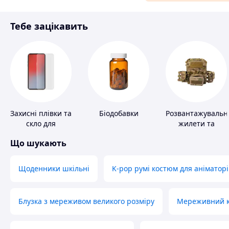
Матеріали для ремонту
Тебе зацікавить
Спорт і відпочинок
Захисні плівки та
Біодобавки
Розвантажувальн
скло для
жилети та
портативних
плитоноски без
Що шукають
пристроїв
плит
Щоденники шкільні
K-pop румі костюм для аніматорі
Блузка з мереживом великого розміру
Мереживний ко