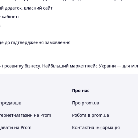
й додаток, власний сайт
 кабінеті
в
ще до підтвердження замовлення
 і розвитку бізнесу. Найбільший маркетплейс України — для міл
Про нас
 продавців
Про prom.ua
тернет-магазин
на Prom
Робота в prom.ua
авати на Prom
Контактна інформація