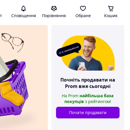
т
Сповіщення
Порівняння
Обране
Кошик
О! Є замовлення
Почніть продавати на
Prom
вже сьогодні
На
Prom
найбільша база
покупців
з рейтингом
!
Почати продавати