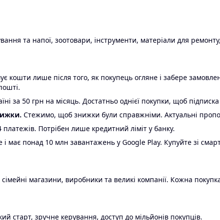
ання та напої, зоотовари, інструменти, матеріали для ремонту,
є кошти лише після того, як покупець огляне і забере замовл
пошті.
ні за 50 грн на місяць. Достатньо однієї покупки, щоб підписка
нижки.
Стежимо, щоб знижки були справжніми. Актуальні пропози
24 платежів. Потрібен лише кредитний ліміт у банку.
e і має понад 10 млн завантажень у Google Play. Купуйте зі смар
 сімейні магазини, виробники та великі компанії. Кожна покупка
ий старт, зручне керування, доступ до мільйонів покупців.