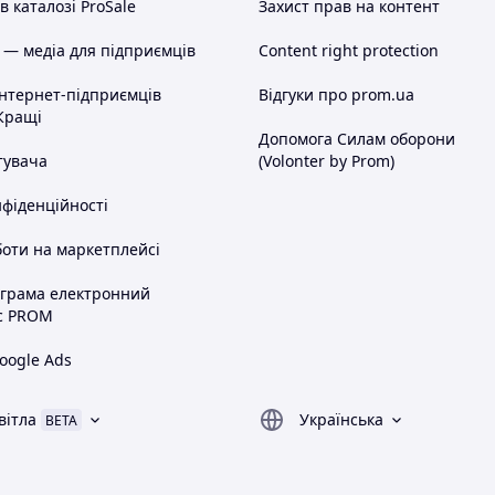
 каталозі ProSale
Захист прав на контент
 — медіа для підприємців
Content right protection
інтернет-підприємців
Відгуки про prom.ua
Кращі
Допомога Силам оборони
тувача
(Volonter by Prom)
нфіденційності
оти на маркетплейсі
ограма електронний
с PROM
oogle Ads
вітла
Українська
BETA