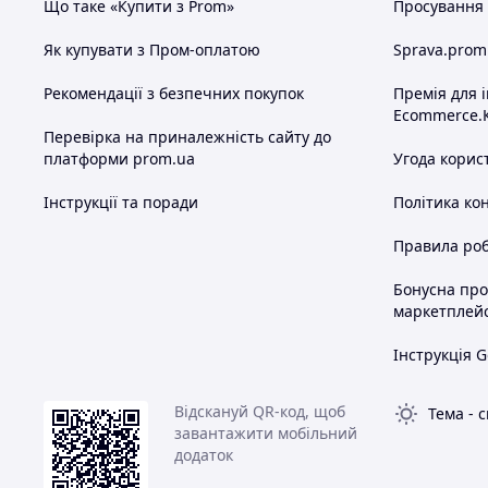
Що таке «Купити з Prom»
Просування в
Як купувати з Пром-оплатою
Sprava.prom
Рекомендації з безпечних покупок
Премія для 
Ecommerce.
Перевірка на приналежність сайту до
платформи prom.ua
Угода корис
Інструкції та поради
Політика ко
Правила роб
Бонусна пр
маркетплей
Інструкція G
Відскануй QR-код, щоб
Тема
-
с
завантажити мобільний
додаток