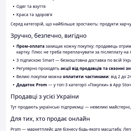
Одяг та взуття
Краса та здоров'я
Серед категорій, що найбільше зростають: продукти харчув
Зручно, безпечно, вигідно
Пром-оплата
захищає кожну покупку: продавець отриму
картку. Плюс не треба переплачувати за післяплату на 
З підпискою Smart — безкоштовна доставка по всій Украї
Регулярно проходять
акції від продавців та сезонні з
Великі покупки можна
оплатити частинами
: від 2 до 
Додаток Prom
— у топ-3 категорії «Покупки» в App Stor
Продавці з усієї України
Тут продають українські підприємці — невеликі майстерні,
Для тих, хто продає онлайн
Prom — маркетплейс для бізнесу будь-якого масштабу. Легк