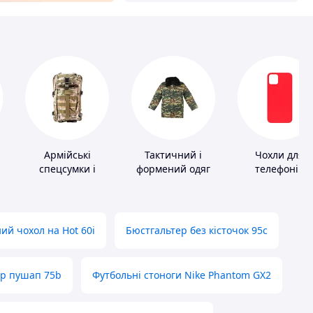
Армійські
Тактичний і
Чохли для
спецсумки і
формений одяг
телефонів
рюкзаки
ий чохол на Hot 60i
Бюстгальтер без кісточок 95с
ер пушап 75b
Футбольні стоноги Nike Phantom GX2