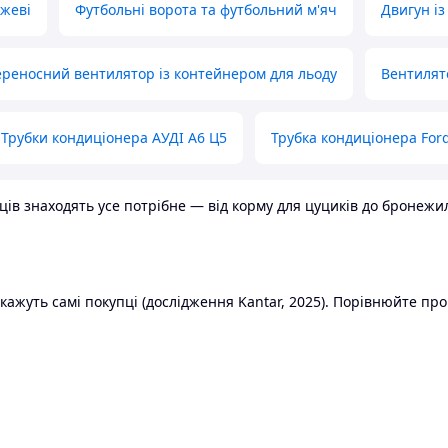
ожеві
Футбольні ворота та футбольний м'яч
Двигун із
реносний вентилятор із контейнером для льоду
Вентилят
Трубки кондиціонера АУДІ А6 Ц5
Трубка кондиціонера Ford
в знаходять усе потрібне — від корму для цуциків до бронежилет
ажуть самі покупці (дослідження Kantar, 2025). Порівнюйте пропо