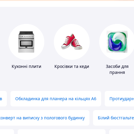
і
Кухонні плити
Кросівки та кеди
Засоби для
прання
в
Обкладинка для планера на кільцях А6
Протиударн
нверт на виписку з пологового будинку
Білий бюстгальт