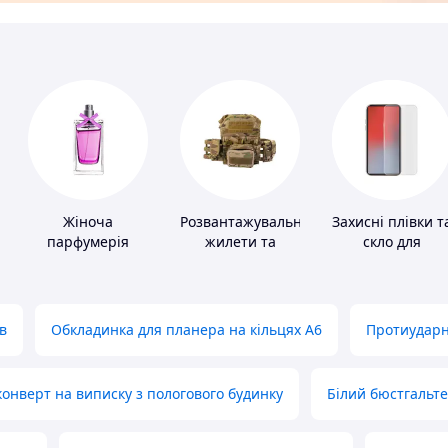
Жіноча
Розвантажувальні
Захисні плівки т
парфумерія
жилети та
скло для
плитоноски без
портативних
плит
пристроїв
в
Обкладинка для планера на кільцях А6
Протиударн
нверт на виписку з пологового будинку
Білий бюстгальт