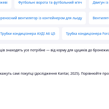
ожеві
Футбольні ворота та футбольний м'яч
Двигун із
реносний вентилятор із контейнером для льоду
Вентилят
Трубки кондиціонера АУДІ А6 Ц5
Трубка кондиціонера Ford
в знаходять усе потрібне — від корму для цуциків до бронежилет
ажуть самі покупці (дослідження Kantar, 2025). Порівнюйте пропо