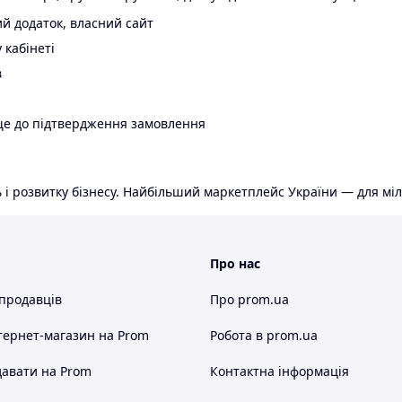
й додаток, власний сайт
 кабінеті
в
ще до підтвердження замовлення
 і розвитку бізнесу. Найбільший маркетплейс України — для міл
Про нас
 продавців
Про prom.ua
тернет-магазин
на Prom
Робота в prom.ua
авати на Prom
Контактна інформація