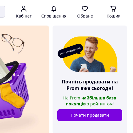
Кабінет
Сповіщення
Обране
Кошик
О! Є замовлення
Почніть продавати на
Prom
вже сьогодні
На
Prom
найбільша база
покупців
з рейтингом
!
Почати продавати