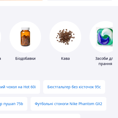
а
Біодобавки
Кава
Засоби для
прання
ий чохол на Hot 60i
Бюстгальтер без кісточок 95с
ер пушап 75b
Футбольні стоноги Nike Phantom GX2