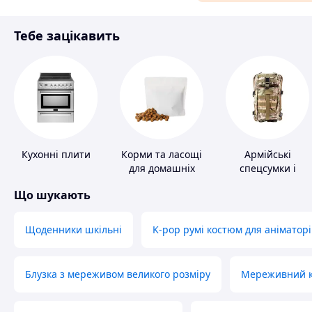
Матеріали для ремонту
Тебе зацікавить
Спорт і відпочинок
Кухонні плити
Корми та ласощі
Армійські
для домашніх
спецсумки і
тварин і птахів
рюкзаки
Що шукають
Щоденники шкільні
K-pop румі костюм для аніматорі
Блузка з мереживом великого розміру
Мереживний ко