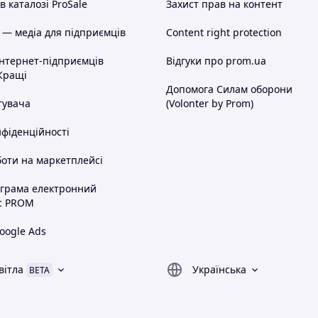
 каталозі ProSale
Захист прав на контент
 — медіа для підприємців
Content right protection
інтернет-підприємців
Відгуки про prom.ua
Кращі
Допомога Силам оборони
тувача
(Volonter by Prom)
нфіденційності
оти на маркетплейсі
ограма електронний
с PROM
oogle Ads
вітла
Українська
BETA