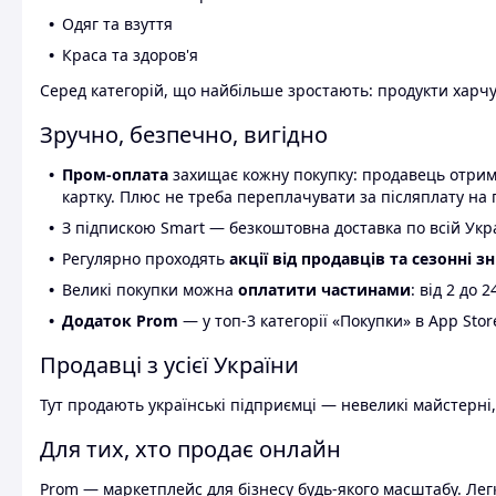
Одяг та взуття
Краса та здоров'я
Серед категорій, що найбільше зростають: продукти харчув
Зручно, безпечно, вигідно
Пром-оплата
захищає кожну покупку: продавець отриму
картку. Плюс не треба переплачувати за післяплату на 
З підпискою Smart — безкоштовна доставка по всій Украї
Регулярно проходять
акції від продавців та сезонні з
Великі покупки можна
оплатити частинами
: від 2 до 
Додаток Prom
— у топ-3 категорії «Покупки» в App Stor
Продавці з усієї України
Тут продають українські підприємці — невеликі майстерні,
Для тих, хто продає онлайн
Prom — маркетплейс для бізнесу будь-якого масштабу. Легк