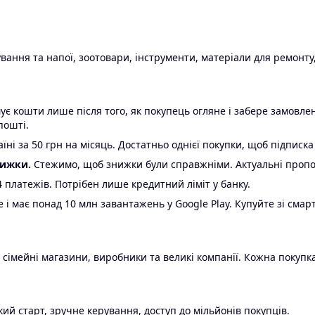
ання та напої, зоотовари, інструменти, матеріали для ремонту,
є кошти лише після того, як покупець огляне і забере замовл
пошті.
ні за 50 грн на місяць. Достатньо однієї покупки, щоб підписка
нижки.
Стежимо, щоб знижки були справжніми. Актуальні пропози
24 платежів. Потрібен лише кредитний ліміт у банку.
e і має понад 10 млн завантажень у Google Play. Купуйте зі смар
 сімейні магазини, виробники та великі компанії. Кожна покупка
ий старт, зручне керування, доступ до мільйонів покупців.