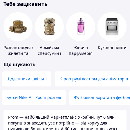
Тебе зацікавить
Розвантажувальні
Армійські
Жіноча
Кухонні плити
жилети та
спецсумки і
парфумерія
плитоноски
рюкзаки
Що шукають
без плит
Щоденники шкільні
K-pop румі костюм для аніматорів
Бутси Nike Air Zoom рожеві
Футбольні ворота та футбо
Prom — найбільший маркетплейс України. Тут 6 млн
покупців знаходять усе потрібне — від корму для
цуциків до бронежилетів. А 60 тис. підприємців з усієї