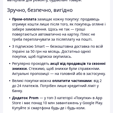
Зручно, безпечно, вигідно
Пром-оплата
захищає кожну покупку: продавець
отримує кошти лише після того, як покупець огляне і
забере замовлення. Щось не так — гроші
повертаються автоматично на картку. Плюс не
треба переплачувати за післяплату на пошті.
З підпискою Smart — безкоштовна доставка по всій
Україні за 50 грн на місяць. Достатньо однієї
покупки, щоб підписка окупилась.
Регулярно проходять
акції від продавців та сезонні
знижки.
Стежимо, щоб знижки були справжніми.
Актуальні пропозиції — на головній або в застосунку.
Великі покупки можна
оплатити частинами
: від 2
до 24 платежів. Потрібен лише кредитний ліміт у
банку.
Додаток Prom
— у топ-3 категорії «Покупки» в App
Store і має понад 10 млн завантажень у Google Play.
Купуйте зі смартфона будь-де і будь-коли.