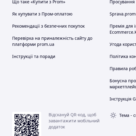
Що таке «Купити з Prom»
Просування в
Як купувати з Пром-оплатою
Sprava.prom
Рекомендації з безпечних покупок
Премія для 
Ecommerce.
Перевірка на приналежність сайту до
платформи prom.ua
Угода корис
Інструкції та поради
Політика ко
Правила роб
Бонусна пр
маркетплей
Інструкція G
Відскануй QR-код, щоб
Тема
-
с
завантажити мобільний
додаток