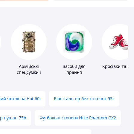
Армійські
Засоби для
Кросівки та ке
спецсумки і
прання
рюкзаки
ий чохол на Hot 60i
Бюстгальтер без кісточок 95с
ер пушап 75b
Футбольні стоноги Nike Phantom GX2