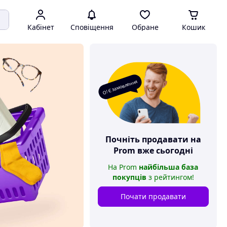
Кабінет
Сповіщення
Обране
Кошик
О! Є замовлення
Почніть продавати на
Prom
вже сьогодні
На
Prom
найбільша база
покупців
з рейтингом
!
Почати продавати