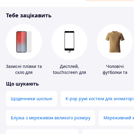
Матеріали для ремонту
Тебе зацікавить
Спорт і відпочинок
Захисні плівки та
Дисплей,
Чоловічі
скло для
touchscreen для
футболки та
портативних
телефонів
майки
Що шукають
пристроїв
Щоденники шкільні
K-pop румі костюм для аніматорі
Блузка з мереживом великого розміру
Мереживний ко