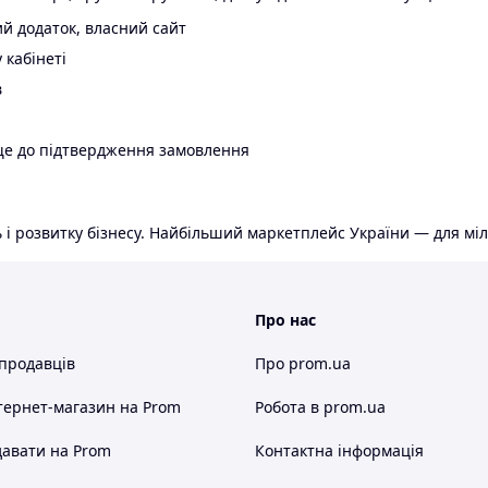
й додаток, власний сайт
 кабінеті
в
ще до підтвердження замовлення
 і розвитку бізнесу. Найбільший маркетплейс України — для міл
Про нас
 продавців
Про prom.ua
тернет-магазин
на Prom
Робота в prom.ua
авати на Prom
Контактна інформація