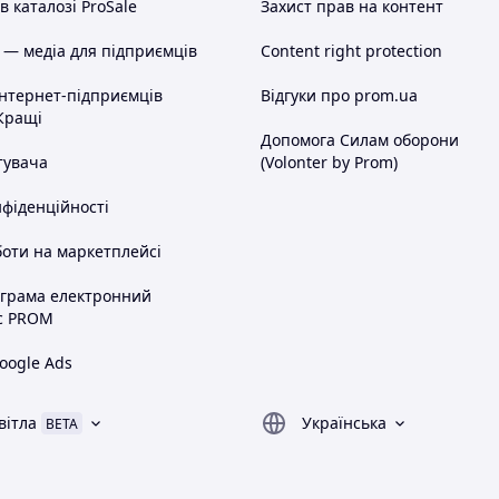
 каталозі ProSale
Захист прав на контент
 — медіа для підприємців
Content right protection
інтернет-підприємців
Відгуки про prom.ua
Кращі
Допомога Силам оборони
тувача
(Volonter by Prom)
нфіденційності
оти на маркетплейсі
ограма електронний
с PROM
oogle Ads
вітла
Українська
BETA