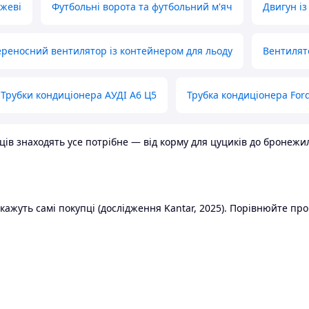
ожеві
Футбольні ворота та футбольний м'яч
Двигун із
реносний вентилятор із контейнером для льоду
Вентилят
Трубки кондиціонера АУДІ А6 Ц5
Трубка кондиціонера Ford
в знаходять усе потрібне — від корму для цуциків до бронежилет
ажуть самі покупці (дослідження Kantar, 2025). Порівнюйте пропо