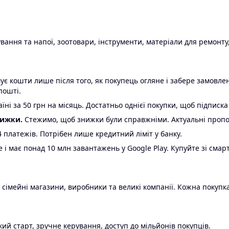
ання та напої, зоотовари, інструменти, матеріали для ремонту,
є кошти лише після того, як покупець огляне і забере замовл
пошті.
ні за 50 грн на місяць. Достатньо однієї покупки, щоб підписка
нижки.
Стежимо, щоб знижки були справжніми. Актуальні пропози
24 платежів. Потрібен лише кредитний ліміт у банку.
e і має понад 10 млн завантажень у Google Play. Купуйте зі смар
 сімейні магазини, виробники та великі компанії. Кожна покупка
ий старт, зручне керування, доступ до мільйонів покупців.