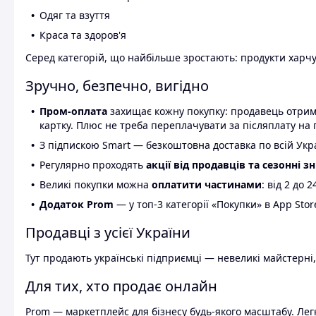
Одяг та взуття
Краса та здоров'я
Серед категорій, що найбільше зростають: продукти харчув
Зручно, безпечно, вигідно
Пром-оплата
захищає кожну покупку: продавець отриму
картку. Плюс не треба переплачувати за післяплату на 
З підпискою Smart — безкоштовна доставка по всій Украї
Регулярно проходять
акції від продавців та сезонні з
Великі покупки можна
оплатити частинами
: від 2 до 
Додаток Prom
— у топ-3 категорії «Покупки» в App Stor
Продавці з усієї України
Тут продають українські підприємці — невеликі майстерні,
Для тих, хто продає онлайн
Prom — маркетплейс для бізнесу будь-якого масштабу. Легк