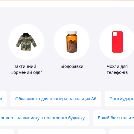
Тактичний і
Біодобавки
Чохли для
формений одяг
телефонів
в
Обкладинка для планера на кільцях А6
Протиударн
нверт на виписку з пологового будинку
Білий бюстгальт