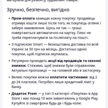
Зручно, безпечно, вигідно
Пром-оплата
захищає кожну покупку: продавець
отримує кошти лише після того, як покупець огляне і
забере замовлення. Щось не так — гроші
повертаються автоматично на картку. Плюс не
треба переплачувати за післяплату на пошті.
З підпискою Smart — безкоштовна доставка по всій
Україні за 50 грн на місяць. Достатньо однієї
покупки, щоб підписка окупилась.
Регулярно проходять
акції від продавців та сезонні
знижки.
Стежимо, щоб знижки були справжніми.
Актуальні пропозиції — на головній або в застосунку.
Великі покупки можна
оплатити частинами
: від 2
до 24 платежів. Потрібен лише кредитний ліміт у
банку.
Додаток Prom
— у топ-3 категорії «Покупки» в App
Store і має понад 10 млн завантажень у Google Play.
Купуйте зі смартфона будь-де і будь-коли.