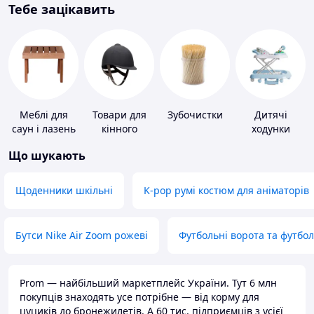
Тебе зацікавить
Меблі для
Товари для
Зубочистки
Дитячі
саун і лазень
кінного
ходунки
спорту
Що шукають
Щоденники шкільні
K-pop румі костюм для аніматорів
Бутси Nike Air Zoom рожеві
Футбольні ворота та футбо
Prom — найбільший маркетплейс України. Тут 6 млн
покупців знаходять усе потрібне — від корму для
цуциків до бронежилетів. А 60 тис. підприємців з усієї