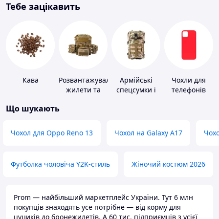
Тебе зацікавить
Кава
Розвантажувальні
Армійські
Чохли для
жилети та
спецсумки і
телефонів
плитоноски
рюкзаки
Що шукають
без плит
Чохол для Oppo Reno 13
Чохол на Galaxy A17
Чохо
Футболка чоловіча Y2K-стиль
Жіночий костюм 2026
Prom — найбільший маркетплейс України. Тут 6 млн
покупців знаходять усе потрібне — від корму для
цуциків до бронежилетів. А 60 тис. підприємців з усієї