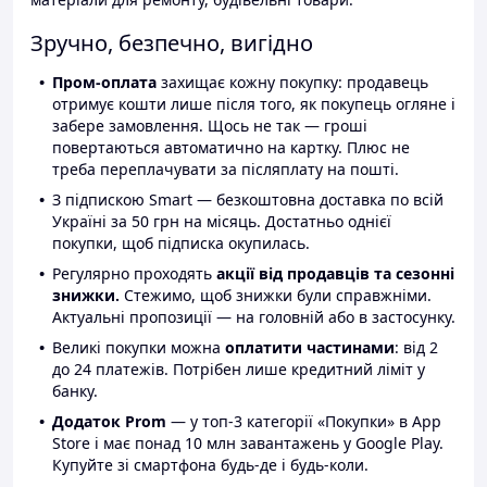
Зручно, безпечно, вигідно
Пром-оплата
захищає кожну покупку: продавець
отримує кошти лише після того, як покупець огляне і
забере замовлення. Щось не так — гроші
повертаються автоматично на картку. Плюс не
треба переплачувати за післяплату на пошті.
З підпискою Smart — безкоштовна доставка по всій
Україні за 50 грн на місяць. Достатньо однієї
покупки, щоб підписка окупилась.
Регулярно проходять
акції від продавців та сезонні
знижки.
Стежимо, щоб знижки були справжніми.
Актуальні пропозиції — на головній або в застосунку.
Великі покупки можна
оплатити частинами
: від 2
до 24 платежів. Потрібен лише кредитний ліміт у
банку.
Додаток Prom
— у топ-3 категорії «Покупки» в App
Store і має понад 10 млн завантажень у Google Play.
Купуйте зі смартфона будь-де і будь-коли.