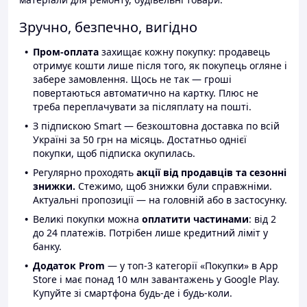
Зручно, безпечно, вигідно
Пром-оплата
захищає кожну покупку: продавець
отримує кошти лише після того, як покупець огляне і
забере замовлення. Щось не так — гроші
повертаються автоматично на картку. Плюс не
треба переплачувати за післяплату на пошті.
З підпискою Smart — безкоштовна доставка по всій
Україні за 50 грн на місяць. Достатньо однієї
покупки, щоб підписка окупилась.
Регулярно проходять
акції від продавців та сезонні
знижки.
Стежимо, щоб знижки були справжніми.
Актуальні пропозиції — на головній або в застосунку.
Великі покупки можна
оплатити частинами
: від 2
до 24 платежів. Потрібен лише кредитний ліміт у
банку.
Додаток Prom
— у топ-3 категорії «Покупки» в App
Store і має понад 10 млн завантажень у Google Play.
Купуйте зі смартфона будь-де і будь-коли.