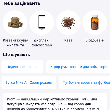
Тебе зацікавить
Розвантажувальні
Дисплей,
Кава
Біодобавки
жилети та
touchscreen
плитоноски
для телефонів
Що шукають
без плит
Щоденники шкільні
K-pop румі костюм для аніматорів
Бутси Nike Air Zoom рожеві
Футбольні ворота та футбо
Prom — найбільший маркетплейс України. Тут 6 млн
покупців знаходять усе потрібне — від корму для
цуциків до бронежилетів. А 60 тис. підприємців з усієї