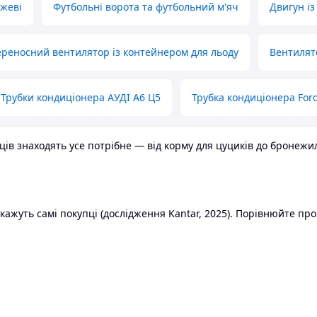
ожеві
Футбольні ворота та футбольний м'яч
Двигун із
реносний вентилятор із контейнером для льоду
Вентилят
Трубки кондиціонера АУДІ А6 Ц5
Трубка кондиціонера Ford
в знаходять усе потрібне — від корму для цуциків до бронежилет
ажуть самі покупці (дослідження Kantar, 2025). Порівнюйте пропо