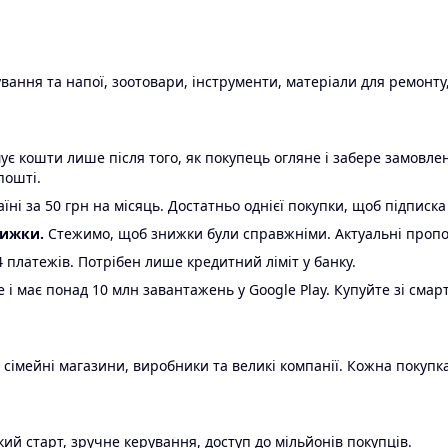
ання та напої, зоотовари, інструменти, матеріали для ремонту,
є кошти лише після того, як покупець огляне і забере замовл
пошті.
ні за 50 грн на місяць. Достатньо однієї покупки, щоб підписка
нижки.
Стежимо, щоб знижки були справжніми. Актуальні пропози
24 платежів. Потрібен лише кредитний ліміт у банку.
e і має понад 10 млн завантажень у Google Play. Купуйте зі смар
 сімейні магазини, виробники та великі компанії. Кожна покупка
ий старт, зручне керування, доступ до мільйонів покупців.