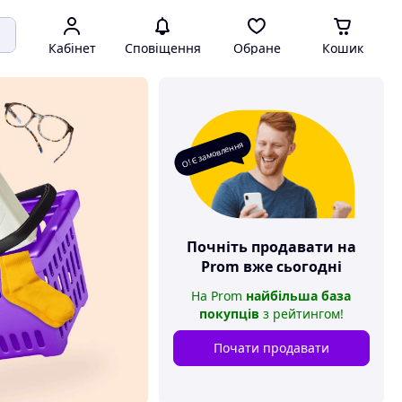
Кабінет
Сповіщення
Обране
Кошик
О! Є замовлення
Почніть продавати на
Prom
вже сьогодні
На
Prom
найбільша база
покупців
з рейтингом
!
Почати продавати