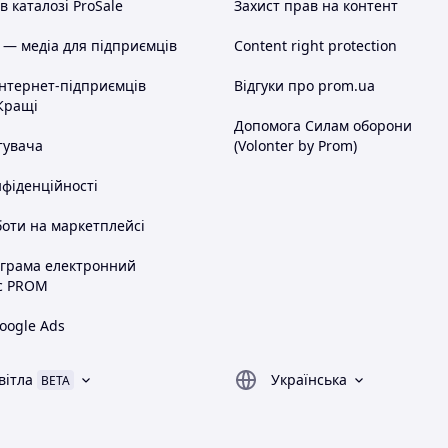
 каталозі ProSale
Захист прав на контент
 — медіа для підприємців
Content right protection
інтернет-підприємців
Відгуки про prom.ua
Кращі
Допомога Силам оборони
тувача
(Volonter by Prom)
нфіденційності
оти на маркетплейсі
ограма електронний
с PROM
oogle Ads
вітла
Українська
BETA