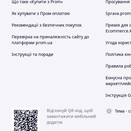
Що таке «Купити з Prom»
Просування в
Як купувати з Пром-оплатою
Sprava.prom
Рекомендації з безпечних покупок
Премія для 
Ecommerce.
Перевірка на приналежність сайту до
платформи prom.ua
Угода корис
Інструкції та поради
Політика ко
Правила роб
Бонусна пр
маркетплей
Інструкція G
Відскануй QR-код, щоб
Тема
-
с
завантажити мобільний
додаток