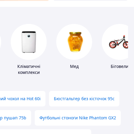
Кліматичні
Мед
Біговели
комплекси
ий чохол на Hot 60i
Бюстгальтер без кісточок 95с
ер пушап 75b
Футбольні стоноги Nike Phantom GX2