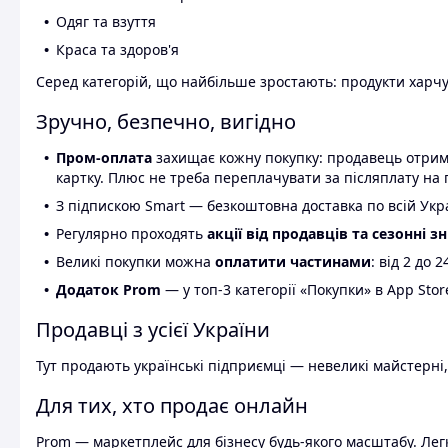
Одяг та взуття
Краса та здоров'я
Серед категорій, що найбільше зростають: продукти харчув
Зручно, безпечно, вигідно
Пром-оплата
захищає кожну покупку: продавець отриму
картку. Плюс не треба переплачувати за післяплату на 
З підпискою Smart — безкоштовна доставка по всій Украї
Регулярно проходять
акції від продавців та сезонні з
Великі покупки можна
оплатити частинами
: від 2 до 
Додаток Prom
— у топ-3 категорії «Покупки» в App Stor
Продавці з усієї України
Тут продають українські підприємці — невеликі майстерні,
Для тих, хто продає онлайн
Prom — маркетплейс для бізнесу будь-якого масштабу. Легк