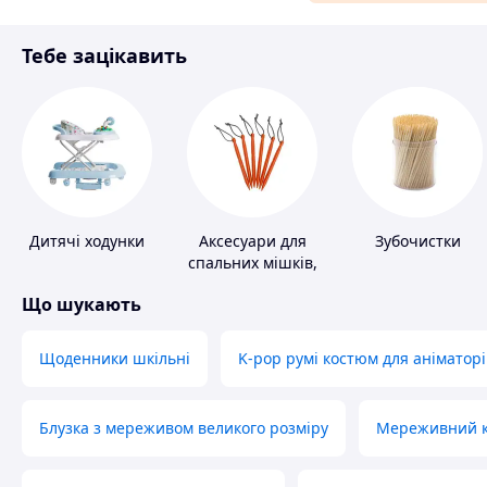
Матеріали для ремонту
Тебе зацікавить
Спорт і відпочинок
Дитячі ходунки
Аксесуари для
Зубочистки
спальних мішків,
карематів та
Що шукають
наметів
Щоденники шкільні
K-pop румі костюм для аніматорі
Блузка з мереживом великого розміру
Мереживний ко