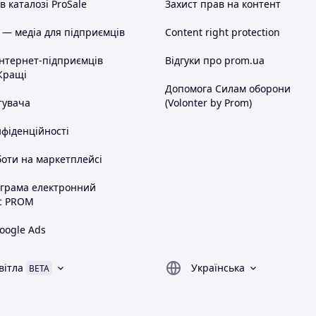
 каталозі ProSale
Захист прав на контент
 — медіа для підприємців
Content right protection
інтернет-підприємців
Відгуки про prom.ua
Кращі
Допомога Силам оборони
тувача
(Volonter by Prom)
нфіденційності
оти на маркетплейсі
ограма електронний
с PROM
oogle Ads
вітла
Українська
BETA