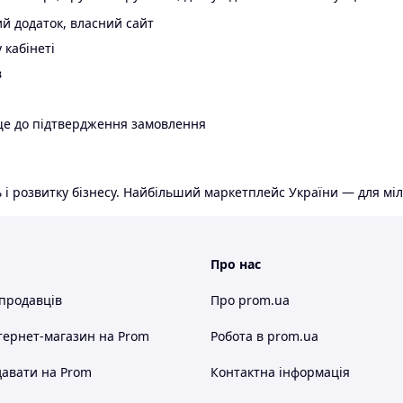
й додаток, власний сайт
 кабінеті
в
ще до підтвердження замовлення
 і розвитку бізнесу. Найбільший маркетплейс України — для міл
Про нас
 продавців
Про prom.ua
тернет-магазин
на Prom
Робота в prom.ua
авати на Prom
Контактна інформація