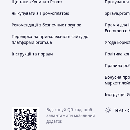
Що таке «Купити з Prom»
Просування в
Як купувати з Пром-оплатою
Sprava.prom
Рекомендації з безпечних покупок
Премія для 
Ecommerce.
Перевірка на приналежність сайту до
платформи prom.ua
Угода корис
Інструкції та поради
Політика ко
Правила роб
Бонусна пр
маркетплей
Інструкція G
Відскануй QR-код, щоб
Тема
-
с
завантажити мобільний
додаток