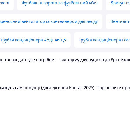
ожеві
Футбольні ворота та футбольний м'яч
Двигун із
реносний вентилятор із контейнером для льоду
Вентилят
Трубки кондиціонера АУДІ А6 Ц5
Трубка кондиціонера Ford
в знаходять усе потрібне — від корму для цуциків до бронежилет
ажуть самі покупці (дослідження Kantar, 2025). Порівнюйте пропо