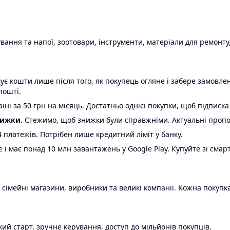
ання та напої, зоотовари, інструменти, матеріали для ремонту,
є кошти лише після того, як покупець огляне і забере замовл
пошті.
ні за 50 грн на місяць. Достатньо однієї покупки, щоб підписка
нижки.
Стежимо, щоб знижки були справжніми. Актуальні пропози
24 платежів. Потрібен лише кредитний ліміт у банку.
e і має понад 10 млн завантажень у Google Play. Купуйте зі смар
 сімейні магазини, виробники та великі компанії. Кожна покупка
ий старт, зручне керування, доступ до мільйонів покупців.