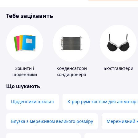
Матеріали для ремонту
Тебе зацікавить
Спорт і відпочинок
Зошити і
Конденсатори
Бюстгальтери
щоденники
кондиціонера
Що шукають
Щоденники шкільні
K-pop румі костюм для аніматорі
Блузка з мереживом великого розміру
Мереживний ко