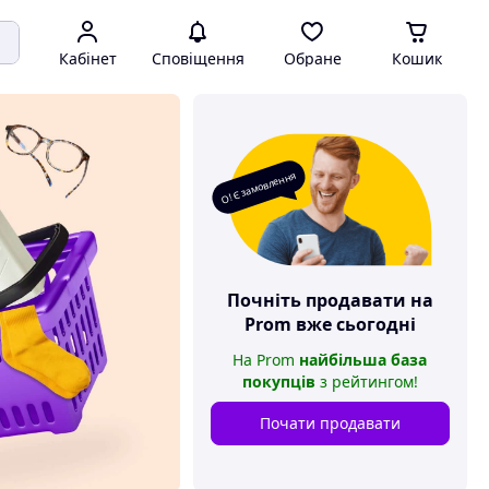
Кабінет
Сповіщення
Обране
Кошик
О! Є замовлення
Почніть продавати на
Prom
вже сьогодні
На
Prom
найбільша база
покупців
з рейтингом
!
Почати продавати