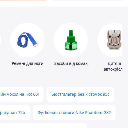
Ремені для йоги
Засоби від комах
Дитячі
автокрісла
ий чохол на Hot 60i
Бюстгальтер без кісточок 95с
ер пушап 75b
Футбольні стоноги Nike Phantom GX2