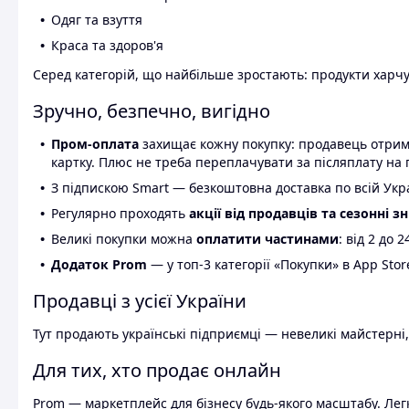
Одяг та взуття
Краса та здоров'я
Серед категорій, що найбільше зростають: продукти харчув
Зручно, безпечно, вигідно
Пром-оплата
захищає кожну покупку: продавець отриму
картку. Плюс не треба переплачувати за післяплату на 
З підпискою Smart — безкоштовна доставка по всій Украї
Регулярно проходять
акції від продавців та сезонні з
Великі покупки можна
оплатити частинами
: від 2 до 
Додаток Prom
— у топ-3 категорії «Покупки» в App Stor
Продавці з усієї України
Тут продають українські підприємці — невеликі майстерні,
Для тих, хто продає онлайн
Prom — маркетплейс для бізнесу будь-якого масштабу. Легк