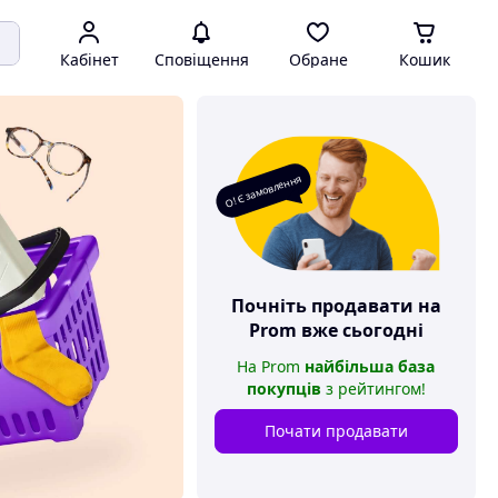
Кабінет
Сповіщення
Обране
Кошик
О! Є замовлення
Почніть продавати на
Prom
вже сьогодні
На
Prom
найбільша база
покупців
з рейтингом
!
Почати продавати