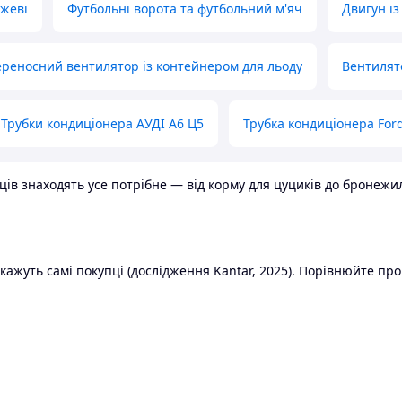
ожеві
Футбольні ворота та футбольний м'яч
Двигун із
реносний вентилятор із контейнером для льоду
Вентилят
Трубки кондиціонера АУДІ А6 Ц5
Трубка кондиціонера Ford
в знаходять усе потрібне — від корму для цуциків до бронежилет
ажуть самі покупці (дослідження Kantar, 2025). Порівнюйте пропо