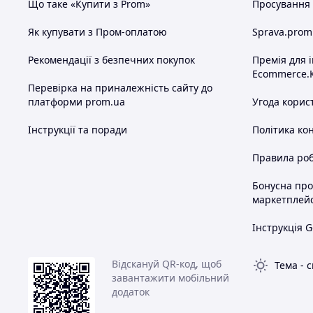
Що таке «Купити з Prom»
Просування в
Як купувати з Пром-оплатою
Sprava.prom
Рекомендації з безпечних покупок
Премія для 
Ecommerce.
Перевірка на приналежність сайту до
платформи prom.ua
Угода корис
Інструкції та поради
Політика ко
Правила роб
Бонусна пр
маркетплей
Інструкція G
Відскануй QR-код, щоб
Тема
-
с
завантажити мобільний
додаток