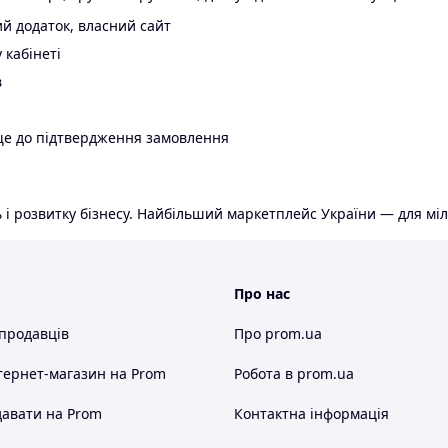
й додаток, власний сайт
 кабінеті
в
ще до підтвердження замовлення
 і розвитку бізнесу. Найбільший маркетплейс України — для міл
Про нас
 продавців
Про prom.ua
тернет-магазин
на Prom
Робота в prom.ua
авати на Prom
Контактна інформація