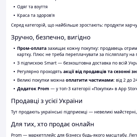
Одяг та взуття
Краса та здоров'я
Серед категорій, що найбільше зростають: продукти харчув
Зручно, безпечно, вигідно
Пром-оплата
захищає кожну покупку: продавець отриму
картку. Плюс не треба переплачувати за післяплату на 
З підпискою Smart — безкоштовна доставка по всій Украї
Регулярно проходять
акції від продавців та сезонні з
Великі покупки можна
оплатити частинами
: від 2 до 
Додаток Prom
— у топ-3 категорії «Покупки» в App Stor
Продавці з усієї України
Тут продають українські підприємці — невеликі майстерні,
Для тих, хто продає онлайн
Prom — маркетплейс для бізнесу будь-якого масштабу. Легк