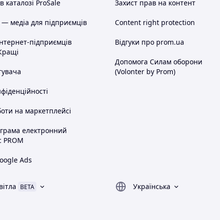
 каталозі ProSale
Захист прав на контент
 — медіа для підприємців
Content right protection
інтернет-підприємців
Відгуки про prom.ua
Кращі
Допомога Силам оборони
тувача
(Volonter by Prom)
нфіденційності
оти на маркетплейсі
ограма електронний
с PROM
oogle Ads
вітла
Українська
BETA