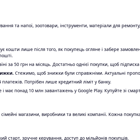
ання та напої, зоотовари, інструменти, матеріали для ремонту,
є кошти лише після того, як покупець огляне і забере замовл
пошті.
ні за 50 грн на місяць. Достатньо однієї покупки, щоб підписка
нижки.
Стежимо, щоб знижки були справжніми. Актуальні пропози
24 платежів. Потрібен лише кредитний ліміт у банку.
e і має понад 10 млн завантажень у Google Play. Купуйте зі смар
 сімейні магазини, виробники та великі компанії. Кожна покупка
ий старт, зручне керування, доступ до мільйонів покупців.