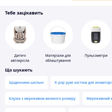
Матеріали для ремонту
Тебе зацікавить
Спорт і відпочинок
Дитячі
Матеріали для
Пульсометри
автокрісла
облаштування
промислових
Що шукають
підлог
Щоденники шкільні
K-pop румі костюм для аніматорі
Блузка з мереживом великого розміру
Мереживний ко