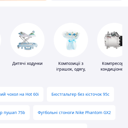
и
Дитячі ходунки
Композиції з
Компресори
іграшок, одягу,
кондиціонера
підгузків
ий чохол на Hot 60i
Бюстгальтер без кісточок 95с
ер пушап 75b
Футбольні стоноги Nike Phantom GX2