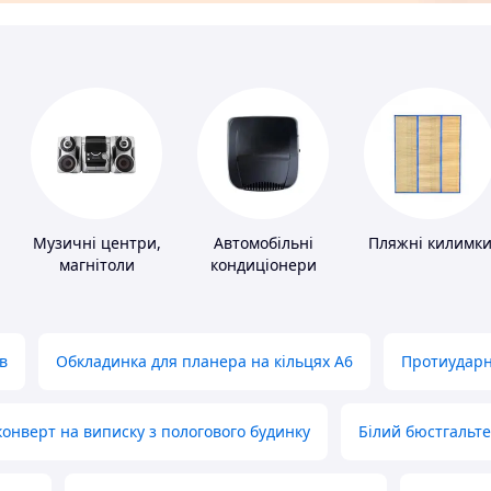
Музичні центри,
Автомобільні
Пляжні килимк
магнітоли
кондиціонери
в
Обкладинка для планера на кільцях А6
Протиударн
нверт на виписку з пологового будинку
Білий бюстгальт