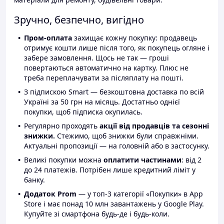
Зручно, безпечно, вигідно
Пром-оплата
захищає кожну покупку: продавець
отримує кошти лише після того, як покупець огляне і
забере замовлення. Щось не так — гроші
повертаються автоматично на картку. Плюс не
треба переплачувати за післяплату на пошті.
З підпискою Smart — безкоштовна доставка по всій
Україні за 50 грн на місяць. Достатньо однієї
покупки, щоб підписка окупилась.
Регулярно проходять
акції від продавців та сезонні
знижки.
Стежимо, щоб знижки були справжніми.
Актуальні пропозиції — на головній або в застосунку.
Великі покупки можна
оплатити частинами
: від 2
до 24 платежів. Потрібен лише кредитний ліміт у
банку.
Додаток Prom
— у топ-3 категорії «Покупки» в App
Store і має понад 10 млн завантажень у Google Play.
Купуйте зі смартфона будь-де і будь-коли.